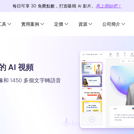
每日可享
30
免費
點數
，打造吸睛 AI 影片。
馬上開始吧！
工具
實用案例
定價
資源
公司簡介
 AI 視頻
頭像和 1450 多個文字轉語音