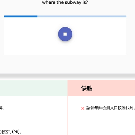
缺點
算。
語音年齡檢測入口較難找到
訊 (PII)。