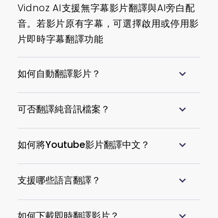
Vidnoz AI支援無字幕影片翻譯與AI旁白配
音。若影片原有字幕，可選擇啟用或停用影
片即時字幕翻譯功能
如何自動翻譯影片？
Vidnoz AI提供端到端影片自動翻譯流程，
使用者只需上傳影片、選擇偏好設定，點擊
可否翻譯純音訊檔案？
“立即翻譯”即可完成
Vidnoz影片翻譯線上工具暫不支援純音訊
格式翻譯，建議先將音訊轉換為M4V、
如何將Youtube影片翻譯中文？
MP4、MOV或WEBM格式後，再進行翻譯
YouTube影片即時翻譯流程與一般影片相
同，請先下載影片後，使用Vidnoz即時影
支援哪些語言翻譯？
片翻譯工具，將Youtube 影片翻譯中文即
Vidnoz影片翻譯AI免費工具目前支援140多
可。
種語言翻譯，涵蓋所有主要流行語系
如何下載即時翻譯影片？