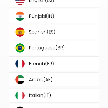
English(US)
Punjabi(IN)
Spanish(ES)
Portuguese(BR)
French(FR)
Arabic(AE)
Italian(IT)