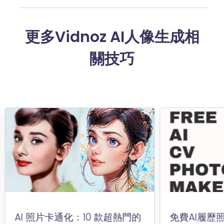
更多Vidnoz AI人像生成相
關技巧
免費AI履歷照片製作器：幾秒鐘
頂尖免費圖