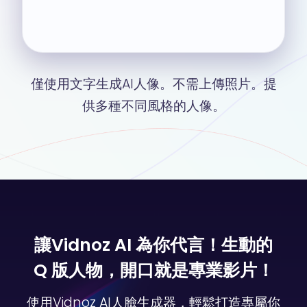
僅使用文字生成AI人像。不需上傳照片。提
供多種不同風格的人像。
讓Vidnoz AI 為你代言！生動的
Q 版人物，開口就是專業影片！
使用Vidnoz AI人臉生成器，輕鬆打造專屬你