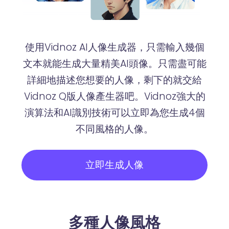
使用Vidnoz AI人像生成器，只需輸入幾個
文本就能生成大量精美AI頭像。只需盡可能
詳細地描述您想要的人像，剩下的就交給
Vidnoz Q版人像產生器吧。Vidnoz強大的
演算法和AI識別技術可以立即為您生成4個
不同風格的人像。
立即生成人像
多種人像風格