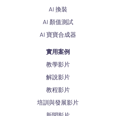
AI 換裝
AI 顏值測試
AI 寶寶合成器
實用案例
教學影片
解說影片
教程影片
培訓與發展影片
新聞影片