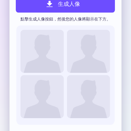
生成人像
點擊生成人像按鈕，然後您的人像將顯示在下方。