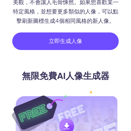
美觀，不會讓人毛骨悚然。如果您喜歡某一
特定風格，並想要更多類似的人像，可以點
擊刷新圖標生成4個相同風格的新人像。
立即生成人像
無限免費AI人像生成器