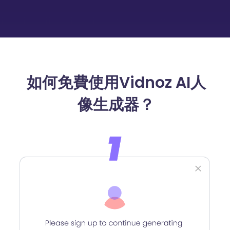
如何免費使用Vidnoz AI人
像生成器？