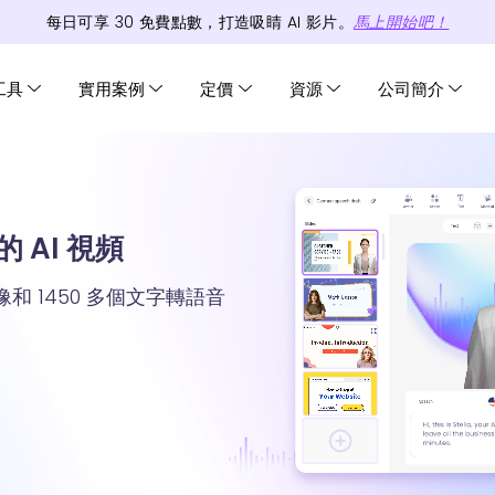
每日可享
30
免費
點數
，打造吸睛 AI 影片。
馬上開始吧！
工具
實用案例
定價
資源
公司簡介
 AI 視頻
頭像和 1450 多個文字轉語音