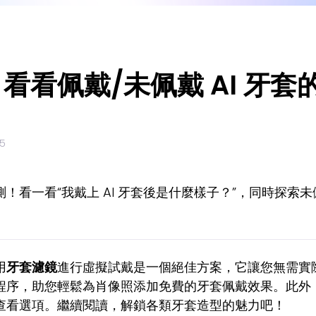
看看佩戴/未佩戴 AI 牙
5
！看一看“我戴上 AI 牙套後是什麼樣子？”，同時探索
用
牙套濾鏡
進行虛擬試戴是一個絕佳方案，它讓您無需實
程序，助您輕鬆為肖像照添加免費的牙套佩戴效果。此外
查看選項。繼續閱讀，解鎖各類牙套造型的魅力吧！