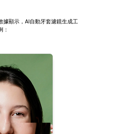
據顯示，AI自動牙套濾鏡生成工
例：