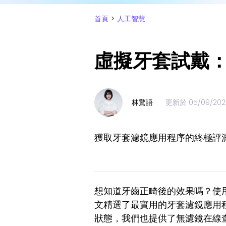
首頁
>
人工智慧
虛擬牙套試戴：
林驚語
更新於
05/09/202
獲取牙套濾鏡應用程序的終極評測
想知道牙齒正畸後的效果嗎？使
文精選了最實用的牙套濾鏡應用
狀態，我們也提供了無濾鏡在線