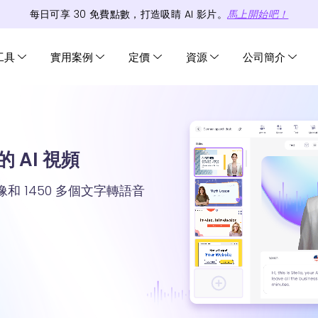
每日可享
30
免費
點數
，打造吸睛 AI 影片。
馬上開始吧！
工具
實用案例
定價
資源
公司簡介
 AI 視頻
頭像和 1450 多個文字轉語音