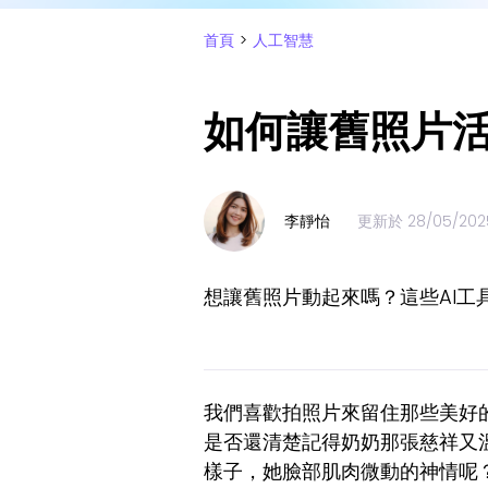
首頁
>
人工智慧
如何讓舊照片活
李靜怡
更新於
28/05/202
想讓舊照片動起來嗎？這些AI
我們喜歡拍照片來留住那些美好
是否還清楚記得奶奶那張慈祥又
樣子，她臉部肌肉微動的神情呢