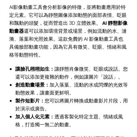
AI影像動畫工具會分析影像的特徵，並將動畫應用於特
定元素。它可以為靜態圖像添加動態的面部表情、眨眼
和飄動的頭髮，從而營造出 3D 立體效果。
AI 靜態影像
動畫器
還可以添加環境背景或場景，例如流動的水、漣
漪、落葉和光照效果。這款免費的 AI 影像動畫工具也
具備臉部動畫功能，因為它具有微笑、眨眼、情緒和風
格等動態特性。
讓臉孔栩栩如生：
讓靜態肖像微笑、眨眼或說話。您
還可以添加更複雜的動作，例如讓圖片「說話」。
創造動畫場景：
加入落葉、流動的水或閃爍的光效等
動態效果，讓畫面更鮮明。
製作短影片：
您可以​​將圖片轉換成動畫影片片段，用
於演示或廣告。
加入個人化元素：
透過客製化特定主題、情緒或風
格，打造獨一無二的動畫。