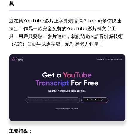
GitMind
化整理、
具
能免費
30 分鐘的
跨語系應
YouTube 影片
用
還在爲YouTube影片上字幕煩惱嗎？Tactiq幫你快速
GPU極速
搞定！作爲一款完全免費的YouTube影片轉文字工
轉錄、批
免費用戶每天可
部分功
具，用戶只要貼上影片連結，就能透過AI語音辨識技術
Turboscribe
量高效處
轉錄3個30分鐘
能免費
（ASR）自動生成逐字稿，絕對是懶人救星！
理、多元
以内的文件
輸出選擇
智慧辨識
技術、高
免費用戶每天可
部分功
Veed
效處理能
匯出最長10分鐘
能免費
力、安全
的影片
係數高
主要特點：