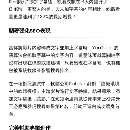
125部影片添加字幕後，觀看次數在14天內提升了
13.48%，更驚人的是，與未加字幕的內容相比，縂觀看
量更是達到了7.32%的長期增長！
顯著强化SEO表現
當你將影片内容轉成文字並加上字幕時，YouTube 的
演算法會抓取字幕中的文字內容，這意味著就算關鍵字
沒有出現在標題或描述欄，只要出現在字幕裡，也有機
會被系統收錄並影響搜尋排名。
在一項對照測試中，軟體公司SafeNet針對「虛擬環境
中的軟體授權」主題影片進行文字轉錄。結果顯示，添
加文字稿後，該影片在短短兩週內就從原本未上榜躍升
至必應和雅虎搜尋結果第14名，並於三週內成功躋身首
頁。
完美輔助專業創作