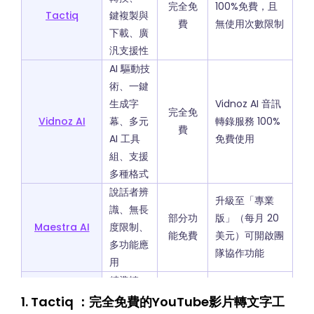
完全免
100%免費，且
Tactiq
鍵複製與
費
無使用次數限制
下載、廣
汎支援性
AI 驅動技
術、一鍵
生成字
Vidnoz AI 音訊
完全免
Vidnoz AI
幕、多元
轉錄服務 100%
費
AI 工具
免費使用
組、支援
多種格式
說話者辨
升級至「專業
識、無長
部分功
版」（每月 20
Maestra AI
度限制、
能免費
美元）可開啟團
多功能應
隊協作功能
用
精準轉
免費用戶每天可
錄、視覺
1. Tactiq ：完全免費的YouTube影片轉文字工
部分功
總結一部最長