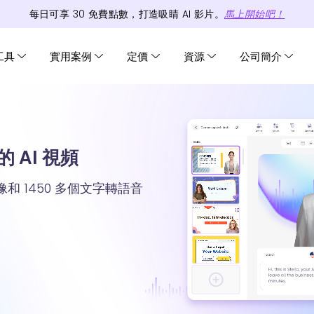
每日可享
30
免費
點數
，打造吸睛 AI 影片。
馬上開始吧！
工具
實用案例
定價
資源
公司簡介
 AI 視頻
頭像和 1450 多個文字轉語音