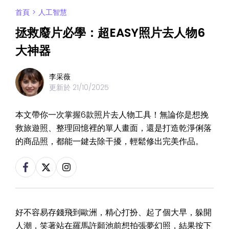
首頁
>
人工智慧
拯救廢片必學：超EASY照片去人物6
大神器
李采薇
更新於
21/10/2025
本文帶你一次掌握6款照片去人物工具！無論你是想挽
救旅遊照、整理回憶裡的單人畫面，還是打造乾淨俐落
的商品照，都能一鍵去除干擾，輕鬆修出完美作品。
好不容易存錢飛到歐洲，精心打扮、起了個大早，躲開
人潮，笑著站在羅馬許願池前想拍張夢幻照，結果按下