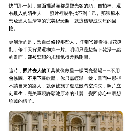
快門那一刻，畫面裡滿滿都是觀光客的頭、自拍棒、還
有亂入的陌生人——照片裡幾乎找不到自己。那張原本
想放進人生清單的完美紀念照，就這樣變成失焦的回
憶。
更崩潰的是，想自己修掉那些人，打開PS卻看得眼花撩
亂，修半天背景還糊掉一片。明明只是想留下乾淨一點
的畫面，卻被繁瑣的步驟氣得差點刪圖。
這時，
照片去人物
工具就像救星一樣閃亮登場——不用
會修圖、不用下載軟體，你只需輕鬆一鍵，畫面中那些
不請自來的路人，就像被施了魔法般憑空消失，照片立
刻重生，完美重現許願池原本的壯麗，變回你心中最想
珍藏的樣子。