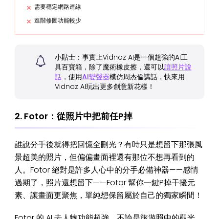
需要穩定網路連線
進階修圖功能較少
小貼士：事實上Vidnoz AI是一個超強的AI工
具百寶箱，除了魔術橡皮擦，還可以
讓照片說
話
，使用
AI變聲器
模仿周杰倫講話，快來用
Vidnoz AI玩出更多創意新花樣！
2. Fotor：從照片中把前任P掉
誰說分手後就得把回憶全刪光？有時只是想留下那張風
景超美的照片，但偏偏畫面裡還有那位不想再看到的
人。Fotor 絕對是許多人心中的分手必備神器——感情
過期了，照片還想留下——Fotor 幫你一鍵P掉干擾元
素、讓畫面更聚焦，單純想保留屬於自己的獨家瞬間！
Fotor 的 AI 去人物功能超強，不論是旅遊照中的觀光