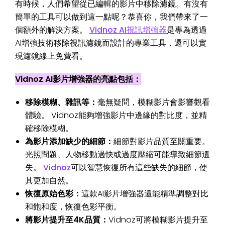
有時候，人們希望從已編輯的影片中移除濾鏡。有沒有
簡單的工具可以做到這一點呢？恭喜你，我們帶來了一
個額外的解決方案。
Vidnoz AI視訊增強器
是專為透過
AI增強技術移除視訊濾鏡而設計的專業工具，還可以實
現濾鏡線上免費看。
Vidnoz AI影片增強器的亮點包括：
移除模糊、雜訊等：
毫無疑問，模糊影片會影響觀看
體驗。 Vidnoz能夠增強影片中邊緣的對比度，並精
確移除模糊。
為影片添加缺少的細節：
細節對影片品質至關重要。
光照問題、人物移動過快或過度壓縮可能導致細節遺
失。
Vidnoz
可以智慧恢復所有這些缺失的細節，使
其更加自然。
恢復原始色彩：
這款AI影片增強器還能精準調整對比
和飽和度，恢復色彩平衡。
將影片提升至4K品質：
Vidnoz可將模糊影片提升至