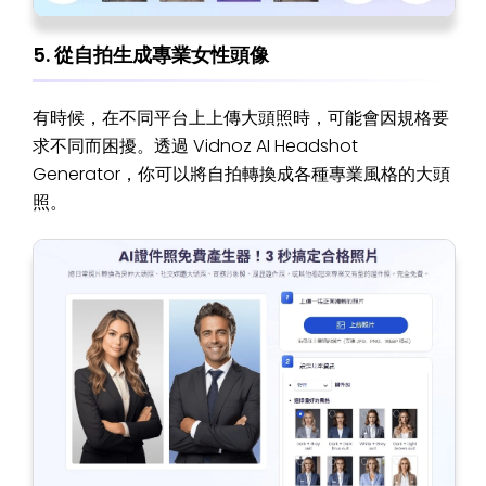
5. 從自拍生成專業女性頭像
有時候，在不同平台上上傳大頭照時，可能會因規格要
求不同而困擾。透過 Vidnoz AI Headshot
Generator，你可以將自拍轉換成各種專業風格的大頭
照。