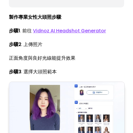
製作專業女性大頭照步驟
:
步驟1
. 前往
Vidnoz AI Headshot Generator
步驟2
. 上傳照片
正面角度與良好光線能提升效果
步驟3
. 選擇大頭照範本