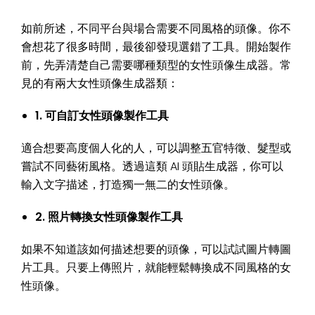
如前所述，不同平台與場合需要不同風格的頭像。你不
會想花了很多時間，最後卻發現選錯了工具。開始製作
前，先弄清楚自己需要哪種類型的女性頭像生成器。常
見的有兩大女性頭像生成器類：
1. 可自訂女性頭像製作工具
適合想要高度個人化的人，可以調整五官特徵、髮型或
嘗試不同藝術風格。透過這類 AI 頭貼生成器，你可以
輸入文字描述，打造獨一無二的女性頭像。
2. 照片轉換女性頭像製作工具
如果不知道該如何描述想要的頭像，可以試試圖片轉圖
片工具。只要上傳照片，就能輕鬆轉換成不同風格的女
性頭像。