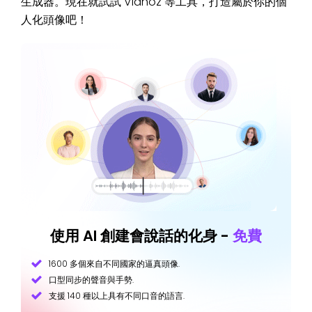
生成器。現在就試試 Vidnoz 等工具，打造屬於你的個
人化頭像吧！
使用 AI 創建會說話的化身 -
免費
1600 多個來自不同國家的逼真頭像.
口型同步的聲音與手勢.
支援 140 種以上具有不同口音的語言.