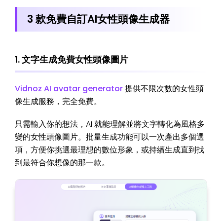
3 款免費自訂AI女性頭像生成器
1. 文字生成免費女性頭像圖片
Vidnoz AI avatar generator
提供不限次數的女性頭
像生成服務，完全免費。
只需輸入你的想法，AI 就能理解並將文字轉化為風格多
變的女性頭像圖片。批量生成功能可以一次產出多個選
項，方便你挑選最理想的數位形象，或持續生成直到找
到最符合你想像的那一款。