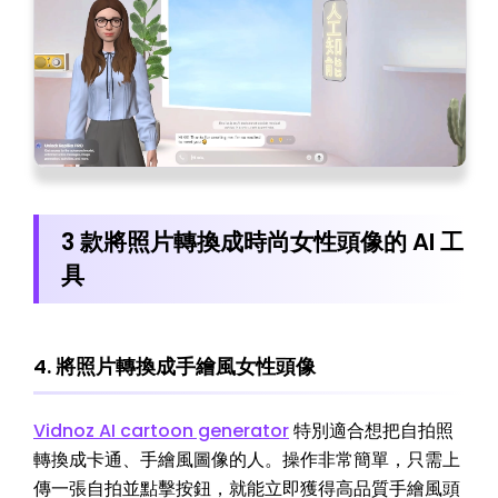
3 款將照片轉換成時尚女性頭像的 AI 工
具
4. 將照片轉換成手繪風女性頭像
Vidnoz AI cartoon generator
特別適合想把自拍照
轉換成卡通、手繪風圖像的人。操作非常簡單，只需上
傳一張自拍並點擊按鈕，就能立即獲得高品質手繪風頭