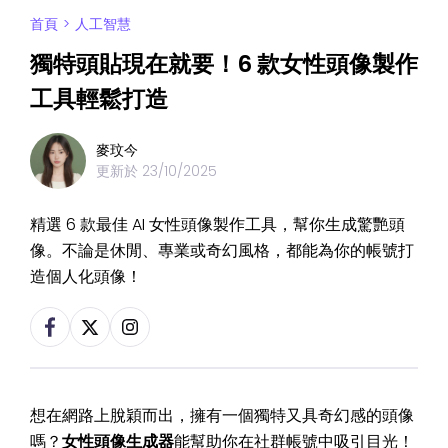
首頁
>
人工智慧
獨特頭貼現在就要！6 款女性頭像製作
工具輕鬆打造
麥玟今
更新於
23/10/2025
精選 6 款最佳 AI 女性頭像製作工具，幫你生成驚艷頭
像。不論是休閒、專業或奇幻風格，都能為你的帳號打
造個人化頭像！
想在網路上脫穎而出，擁有一個獨特又具奇幻感的頭像
嗎？
女性頭像生成器
能幫助你在社群帳號中吸引目光！