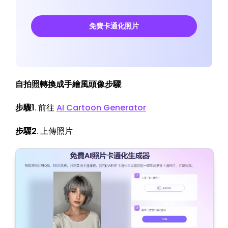
免費卡通化照片
自拍照轉換成手繪風頭像步驟
:
步驟1
. 前往
AI Cartoon Generator
步驟2
. 上傳照片